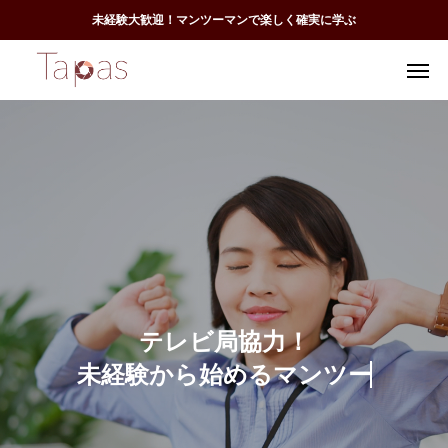
未経験大歓迎！マンツーマンで楽しく確実に学ぶ
テ
レ
ビ
局
協
力
！
未
経
験
か
ら
始
め
る
マ
ン
ツ
ー
マ
ン
で
学
べ
る
寄
り
添
い
方
授
業
の
動
画
編
集
ス
ク
ー
ル