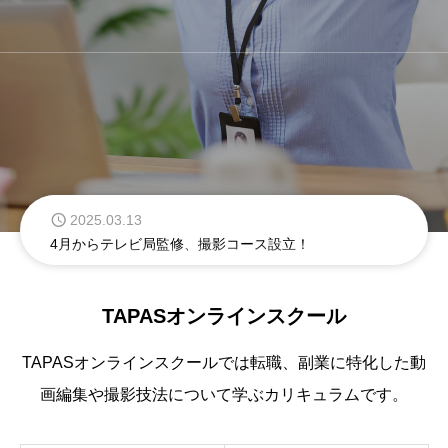
2025.03.14
FNNプライムオンラインに当スクールが掲載されました
2025.03.13
4月からテレビ局監修、撮影コース設立！
2025.03.13
TAPASオンラインスクール
当スクールの生徒が案件を獲得しました！
2025.03.13
TAPASオンラインスクールでは転職、副業に特化した動
宮崎空港ビル株式会社様がTAPASを受講中
画編集や撮影技法について学ぶカリキュラムです。