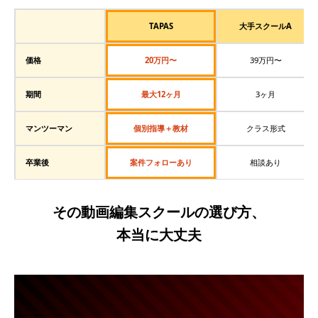
TAPAS
大手スクールA
価格
20万円〜
39万円〜
期間
最大12ヶ月
3ヶ月
マンツーマン
個別指導＋教材
クラス形式
卒業後
案件フォローあり
相談あり
その動画編集スクールの選び方、
本当に大丈夫